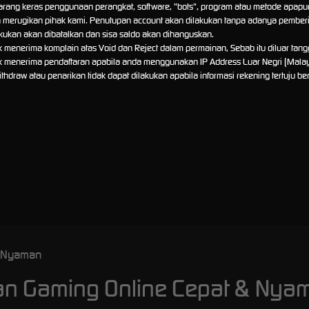
rang keras penggunaan perangkat, software, "bots", program atau metode apapun
 merugikan pihak kami. Penutupan account akan dilakukan tanpa adanya pember
kukan akan dibatalkan dan sisa saldo akan dihanguskan.
k menerima komplain atas Void dan Reject dalam permainan, Sebab itu diluar tan
k menerima pendaftaran apabila anda menggunakan IP Address Luar Negri (Malay
thdraw atau penarikan tidak dapat dilakukan apabila informasi rekening tertuju be
& Nyaman
n Gaming Online Cepat & Nya