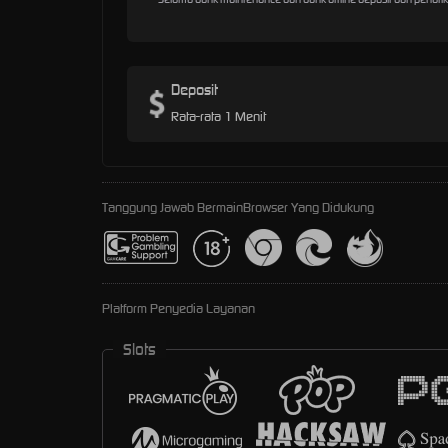
Deposit
Rata-rata 1 Menit
Tanggung Jawab Bermain
Browser Yang Didukung
Platform Penyedia Layanan
Slots