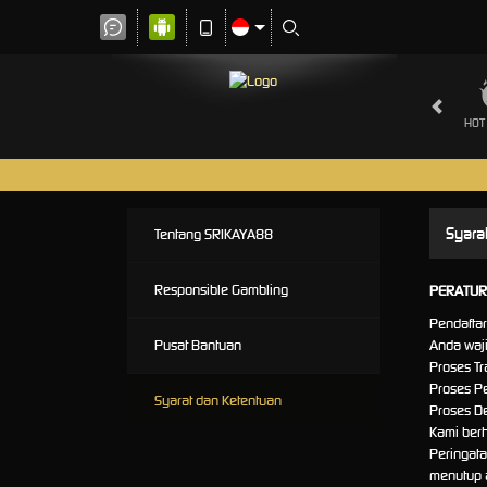
HOT
Syara
Tentang SRIKAYA88
Responsible Gambling
PERATUR
Pendaftar
Pusat Bantuan
Anda waji
Proses Tr
Proses Pe
Syarat dan Ketentuan
Proses De
Kami ber
Peringata
menutup a