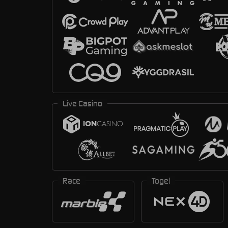
Live Casino
Race
Togel