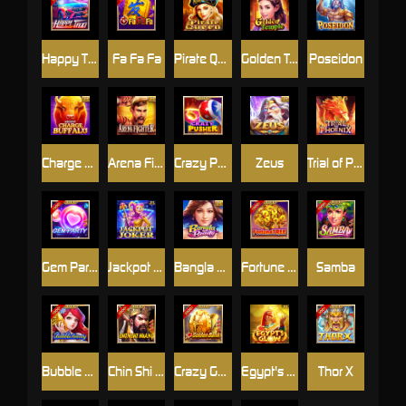
Happy Taxi
Fa Fa Fa
Pirate Queen
Golden Temple
Poseidon
Charge Buffalo Ascent
Arena Fighter
Crazy Pusher
Zeus
Trial of Phoenix
Gem Party
Jackpot Joker
Bangla Beauty
Fortune Tree
Samba
Bubble Beauty
Chin Shi Huang
Crazy Golden Bank
Egypt's Glow
Thor X