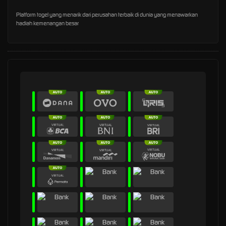
Platform togel yang menarik dari perusahan terbaik di dunia yang menawarkan
hadiah kemenangan besar