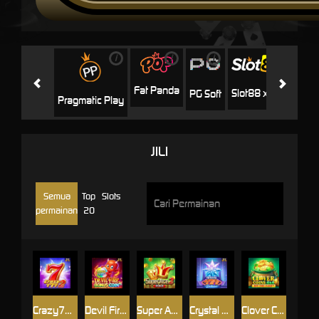
i
i
i
i
i
Facha
Fat Panda
Slot88 x PP
PG Soft
Pragmatic Play
JILI
Semua
Top
Slots
permainan
20
Crazy777 2
Devil Fire Bonu$ Coin
Super Ace 2
Crystal 777 DELUXE
Clover Coins 4x4