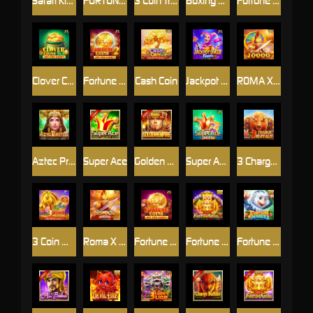
Safari King
FORTUNE GARUDA 500
3 Coin Treasures 2
Boxing King Title Match
Fortune Gems 500
Clover Coins 3x3
Fortune Coins 2
Cash Coin
Jackpot Joker FEVER
ROMA X 10000
Aztec Priestess
Super Ace
Golden Empire
Super Ace Joker
3 Charge Buffalo
3 Coin Wild Horse
Roma X Deluxe
Fortune Coins
Fortune Gems 2
Fortune Monkey