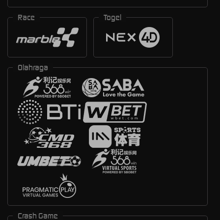
Race
Togel
Olahraga
Crash Game