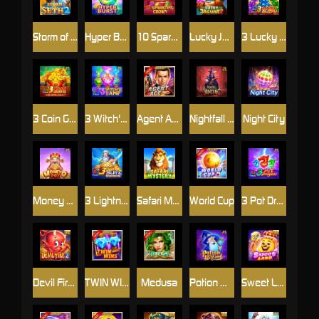
Storm of Seth 2
Hyper Burst
10 Sparkling Crown
Lucky Jaguar 2
3 Lucky Baozhu
3 Coin Golden OX
3 Witch's Lamp
Agent Ace
Nightfall Hunting
Night City
Money Pot
3 Lightning Blitz
Safari Mystery
World Cup
3 Pot Dragons
Devil Fire 2
TWIN WINS
Medusa
Potion Wizard
Sweet Land