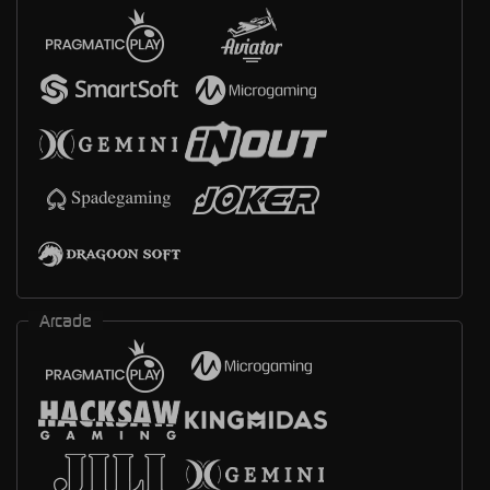
Arcade